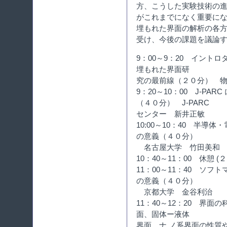
方、こうした実験技術の
がこれまでになく重要に
埋もれた界面の解析の各
受け、今後の課題を議論
9：00～9：20 イント
埋もれた界面研
究の最前線（２０分） 
9：20～10：00 J-P
（４０分） J-PARC
センター 新井正敏
10:00～10：40 半
の意義（４０分）
名古屋大学 竹田美和
10：40～11：00 休憩 (
11：00～11：40 ソ
の意義（４０分）
京都大学 金谷利治
11：40～12：20 界
面、固体ー液体
界面、ナ ノ系界面の性質