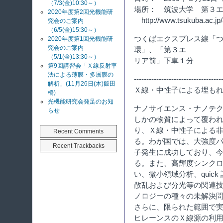
（7/3(金)10:30～）
場所： 筑波大学 第３エリア
2020年度第2回光機能研
http://www.tsukuba.ac.jp/
究会のご案内
（6/5(金)15:30～）
つくばエクスプレス線「
2020年度第1回光機能研
究会のご案内
環」、「第３エ
（5/1(金)13:30～）
リア前」下車１分
第9回講習会「Ｘ線反射率
法による薄膜・多層膜の
-----------------------------------
解析」(11月26日(木)飯田
Ｘ線・中性子による埋も
橋)
光機能研究会発足のお知
ナノサイエンス・ナノテ
らせ
しかの物質によって覆わ
り、Ｘ線・中性子による
Recent Comments
る。わが国では、大強度パル
Recent Trackbacks
子発生に成功しており、
る。また、高輝度シンク
い、微小領域分析、quic
散乱および分光等の関連
ノロジーの種々の未解決
さらに、限られた範囲で
ヒレーンスのＸ線源の利