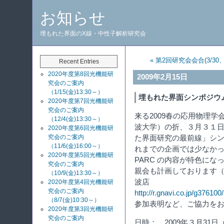
お知らせ
埋もれた界面のX線・中性子解析研究会
« 第2回研究会会合(3/3
Recent Entries
2020年度第8回光機能研
2009年2月15日
究会のご案内
（1/15(金)13:30～）
埋もれた界面シンポジウム（
2020年度第7回光機能研
究会のご案内
来る2009春の応用物理学
（12/4(金)13:30～）
波大学）の折、３月３１
2020年度第6回光機能研
究会のご案内
た界面研究の最前線」シ
（11/6(金)16:00～）
れまでの企画では少なかっ
2020年度第5回光機能研
PARC の内容が特色に
究会のご案内
親会も計画しております（
（10/9(金)13:30～）
波店
2020年度第4回光機能研
究会のご案内
http://r.gnavi.co.jp/g376100/
（8/7(金)10:30～）
参加表明など、ご協力を
2020年度第3回光機能研
究会のご案内
日時： 2009年３月31日（火