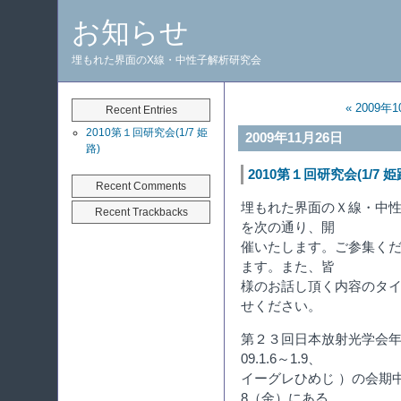
お知らせ
埋もれた界面のX線・中性子解析研究会
« 2009年
Recent Entries
2010第１回研究会(1/7 姫
2009年11月26日
路)
2010第１回研究会(1/7 姫
Recent Comments
埋もれた界面のＸ線・中
Recent Trackbacks
を次の通り、開
催いたします。ご参集く
ます。また、皆
様のお話し頂く内容のタ
せください。
第２３回日本放射光学会年
09.1.6～1.9、
イーグレひめじ ）の会期
8（金）にある