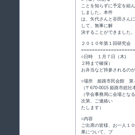
ことを知らずに予定を組
しました。本件
は、矢代さんと谷田さん
して、無事に解
決することができました
２０１０年第１回研究会
===================
○日時 １月７日（木)
２時まで確保）
お弁当など持参されるの
○場所 姫路市民会館 第
（〒670-0015 姫路市総社本
（学会事務局に会場とな
次第、ご連絡い
たします）
○内容
ご出席の皆様、お一人１
果について、プ