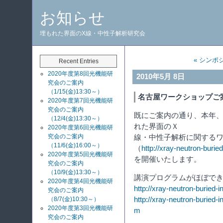
お知らせ
埋もれた界面のX線・中性子解析研究会
« シンポ
Recent Entries
2020年度第8回光機能研
2010年5月 8日
究会のご案内
（1/15(金)13:30～）
名古屋ワークショップご
2020年度第7回光機能研
究会のご案内
既にご案内の通り、本年、7
（12/4(金)13:30～）
れた界面のＸ
2020年度第6回光機能研
究会のご案内
線・中性子解析に関するワ
（11/6(金)16:00～）
（
http://xray-neutron-burie
2020年度第5回光機能研
を開催いたします。
究会のご案内
（10/9(金)13:30～）
講演プログラムがほぼで
2020年度第4回光機能研
http://xray-neutron-buried
究会のご案内
（8/7(金)10:30～）
http://xray-neutron-buried
2020年度第3回光機能研
m
究会のご案内