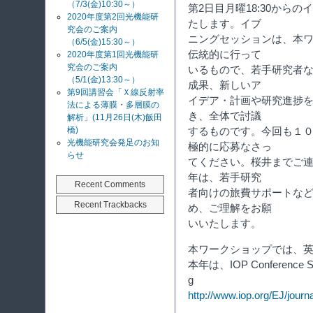
（7/3(金)10:30～）
第2日目月曜18:30から
2020年度第2回光機能研
たします。イブ
究会のご案内
ニングセッションは、本ワ
（6/5(金)15:30～）
伝統的に行って
2020年度第1回光機能研
究会のご案内
いるもので、若手研究者
（5/1(金)13:30～）
成果、新しいア
第9回講習会「Ｘ線反射率
イデア・計画や研究進捗
法による薄膜・多層膜の
き、全体で討議
解析」(11月26日(木)飯田
橋)
するものです。今回も１
光機能研究会発足のお知
極的に応募なさっ
らせ
てください。桜井までご
年は、若手研究
Recent Comments
者向けの旅費サポートな
Recent Trackbacks
め、ご理解をお願
いいたします。
本ワークショップでは、
本年は、IOP Conference Serie
g
http://www.iop.org/EJ/jou