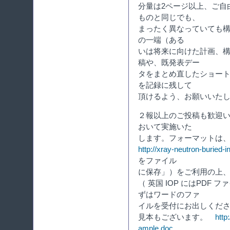
分量は2ページ以上、ご自
ものと同じでも、
まったく異なっていても構
の一端（ある
いは将来に向けた計画、
稿や、既発表デー
タをまとめ直したショー
を記録に残して
頂けるよう、お願いいた
２報以上のご投稿も歓迎
おいて実施いた
します。フォーマットは、
http://xray-neutron-buried-i
をファイル
に保存」）をご利用の上
（ 英国 IOP にはPDF
ずはワードのファ
イルを受付にお出しくだ
見本もございます。
http
ample.doc