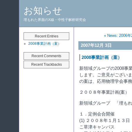
お知らせ
埋もれた界面のX線・中性子解析研究会
« News: 2006
Recent Entries
2008事業計画（案）
2007年12月 3日
Recent Comments
2008事業計画（案）
Recent Trackbacks
新領域グループの2008
します。ご意見がござい
の案は、応用物理学会事
２００８年事業計画(案）
新領域グループ 「埋も
１．定例会合開催
(1) ２００８年１月１
こ草津キャンパス