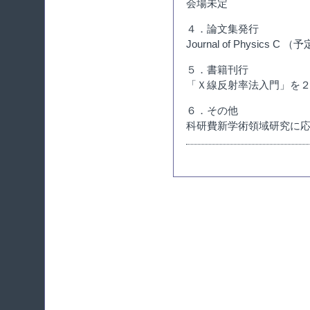
会場未定
４．論文集発行
Journal of Physic
５．書籍刊行
「Ｘ線反射率法入門」を
６．その他
科研費新学術領域研究に