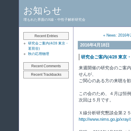
お知らせ
埋もれた界面のX線・中性子解析研究会
« News: 2016
Recent Entries
研究会ご案内(4/28 東京・
2016年4月18日
茗荷谷)
秋の応用物理
研究会ご案内(4/28 東京
Recent Comments
来週開催の研究会のご案
せんが、
Recent Trackbacks
ご関心のある方の来聴を
この会のため、４月は恒
次回は５月です。
Ｘ線分析研究懇談会第２
http://www.nims.go.jp/xray