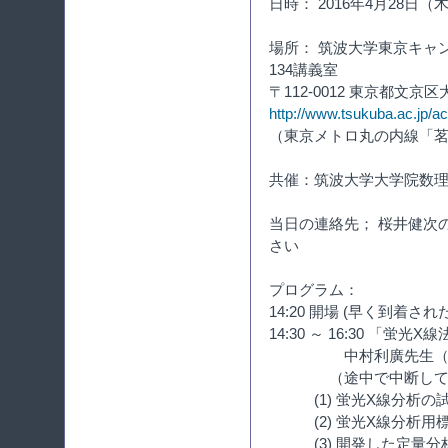
日時： 2016年4月28日（木）1
場所： 筑波大学東京キャ
134講義室
〒112-0012 東京都文京区大
http://www.tsukuba.ac.jp/
（東京メトロ丸の内線「
共催：筑波大学大学院数
当日の連絡先； 桜井健次の携帯
さい
プログラム：
14:20 開場 (早く到着
14:30 ～ 16:30 「
中村利廣先生（明
（途中で中断して10
(1) 蛍光X線分析の試
(2) 蛍光X線分析用標
(3) 開発した定量分